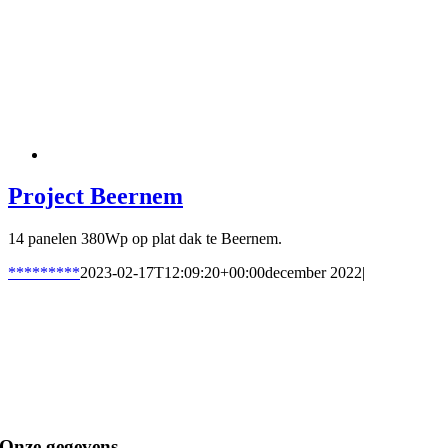
Project Beernem
14 panelen 380Wp op plat dak te Beernem.
*********
2023-02-17T12:09:20+00:00
december 2022
|
Onze gegevens