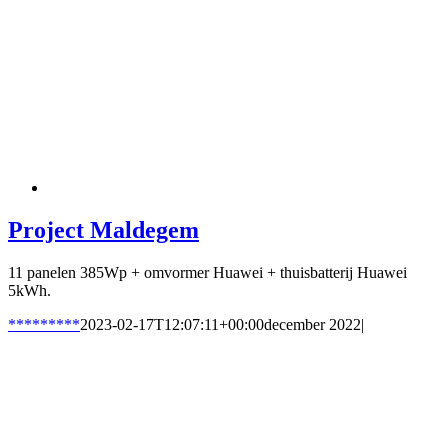
Project Maldegem
11 panelen 385Wp + omvormer Huawei + thuisbatterij Huawei
5kWh.
*********
2023-02-17T12:07:11+00:00
december 2022
|